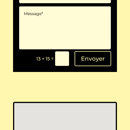
Envoyer
=
13 + 15