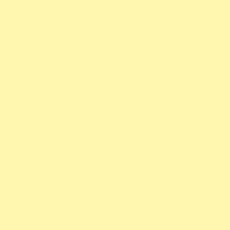
tardive a progressivement été
abandonnée, car donnant des vins
trop légers et acidulés. Nous l’avons
conservé pour l’emblème qu’il
représente dans l’histoire des vins
du grésivaudan et pour sa
dégustation typique. Cette cuvée
caractéristique vous séduira par ces
notes de cerises intenses, sa
structure fine et sa robe élégante.
Millésime typique caractérisé par
une finesse des tanins, un vin
soyeux juste mûr , aux arômes de
cerise kirshé et de bonne longueur
en bouche.